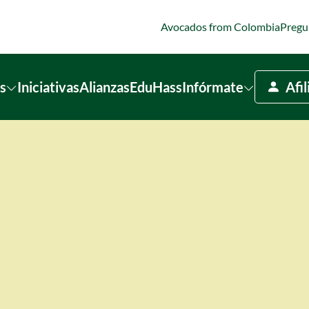
Avocados from Colombia
Pregu
s
Iniciativas
Alianzas
EduHass
Infórmate
Afi