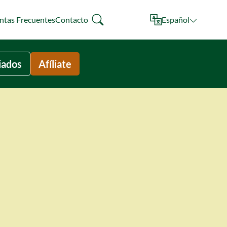
ntas Frecuentes
Contacto
Español
liados
Afíliate