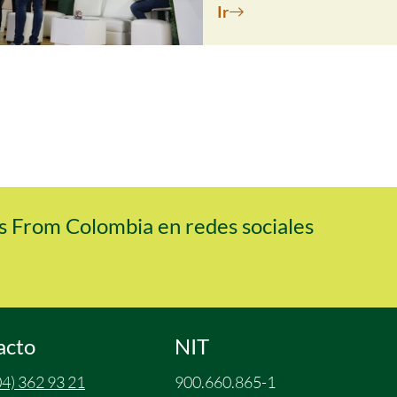
Ir
 From Colombia en redes sociales
acto
NIT
4) 362 93 21
900.660.865-1