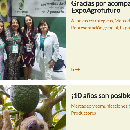
Gracias por acomp
ExpoAgrofuturo
Alianzas estratégicas
,
Mercad
Representación gremial
,
Expo
Ir
¡10 años son posible
Mercadeo y comunicaciones
,
Productores