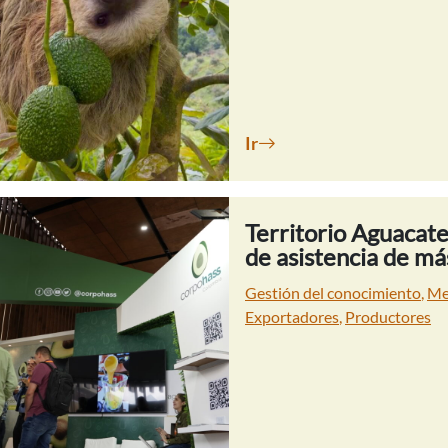
Ir
Territorio Aguacate
de asistencia de má
Gestión del conocimiento
,
Me
Exportadores
,
Productores