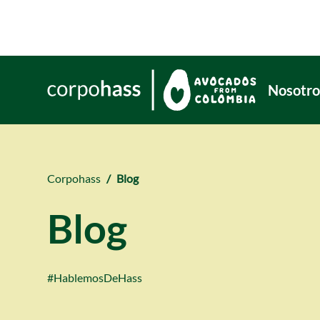
Nosotro
Corpohass
Blog
Blog
#HablemosDeHass