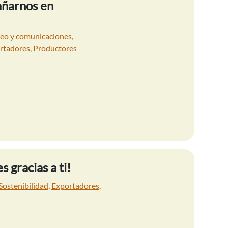
añarnos en
eo y comunicaciones
,
rtadores
,
Productores
s gracias a ti!
Sostenibilidad
,
Exportadores
,