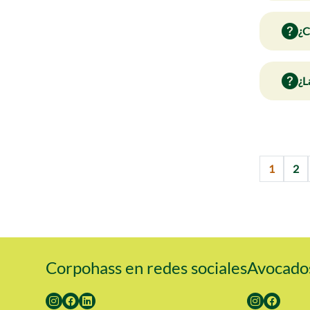
¿C
¿L
1
2
Corpohass en redes sociales
Avocados