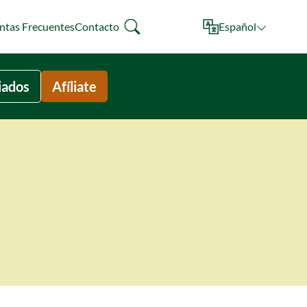
ntas Frecuentes
Contacto
Español
liados
Afíliate