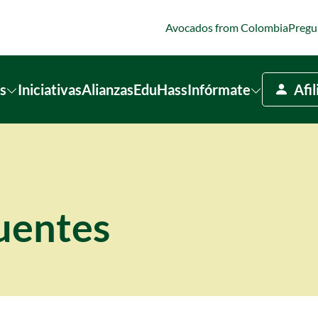
Avocados from Colombia
Pregu
s
Iniciativas
Alianzas
EduHass
Infórmate
Afi
uentes