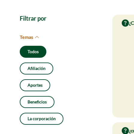
Filtrar por
¿C
Temas
Todos
Afiliación
Aportes
Beneficios
La corporación
¿c