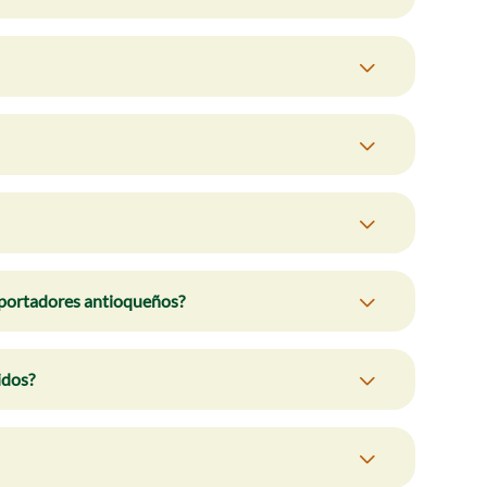
xportadores antioqueños?
idos?