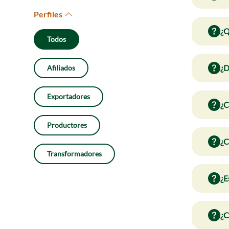
Perfiles
¿Q
Todos
¿D
Afiliados
Exportadores
¿C
Productores
¿C
Transformadores
¿E
¿C